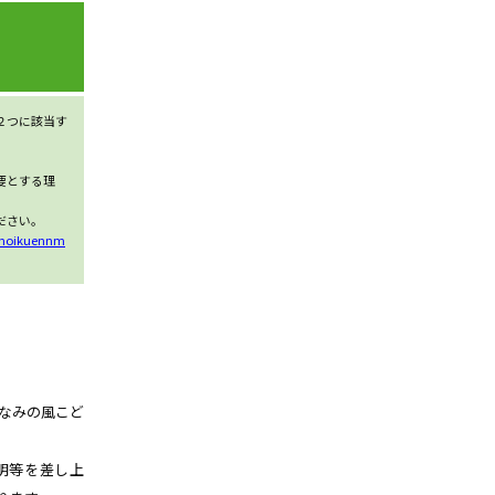
２つに該当す
要とする理
ださい。
7/hoikuennm
なみの風こど
明等を差し上