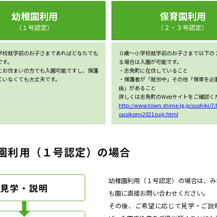
幼稚園利用
保育園利用
（１号認定）
（２・３号認定）
学校就学前のお子さまであればどなたでも
０歳〜小学校就学前のお子さまで以下の
です。
る場合は入園が可能です。
にお住まいの方でも入園可能ですし、保護
・志免町に在住していること
ていなくても大丈夫です。
・保護者が「就労中」その他「保育を必
由」があること
詳しくは志免町のWebサイトをご確認く
http://www.town.shime.lg.jp/soshiki/
ousikomi2021zuiji.html
園利用（１号認定）の場合
幼稚園利用（１号認定）の場合は、み
も園に直接お問い合わせください。
その後、ご希望に応じて見学・ご説