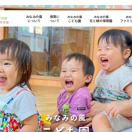
みなみの風
保育に
みなみの風
みなみの風
みな
について
ついて
こども園
花と緑の保育園
ファミ
みなみの風
こども園