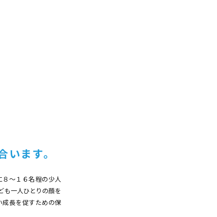
合います。
に８〜１６名程の少人
ども一人ひとりの顔を
い成長を促すための保