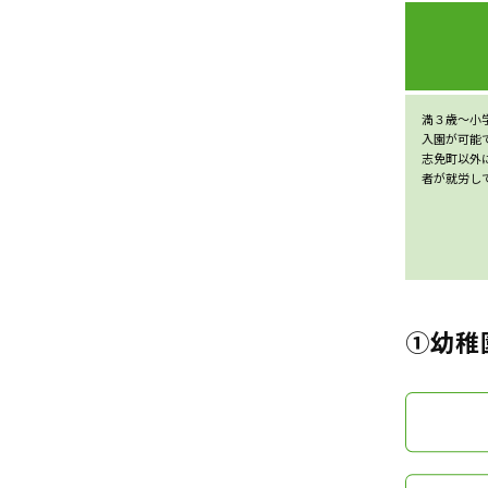
満３歳〜小
入園が可能
志免町以外
者が就労し
①幼稚