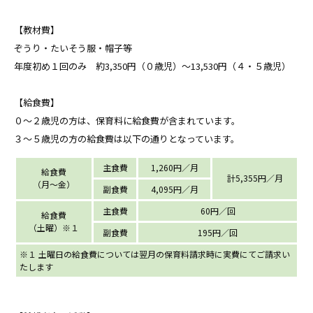
【教材費】
ぞうり・たいそう服・帽子等
年度初め１回のみ 約3,350円（０歳児）～13,530円（４・５歳児）
【給食費】
０〜２歳児の方は、保育料に給食費が含まれています。
３〜５歳児の方の給食費は以下の通りとなっています。
主食費
1,260円／月
給食費
計5,355円／月
（月〜金）
副食費
4,095円／月
主食費
60円／回
給食費
（土曜）※１
副食費
195円／回
※１ 土曜日の給食費については翌月の保育料請求時に実費にてご請求い
たします