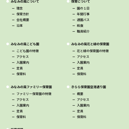
みなみの風について
保育について
理念
園の１日
保育方針
年間行事
会社概要
通園バス
沿革
給食
職員紹介
みなみの風こども園
みなみの風花と緑の保育園
こども園の特徴
花と緑の保育園の特徴
アクセス
アクセス
入園案内
入園案内
定員
定員
保育料
保育料
みなみの風ファミリー保育園
きらら保育園空港通り園
ファミリー保育園の特徴
概要
アクセス
アクセス
入園案内
入園案内
定員
定員
保育料
保育料