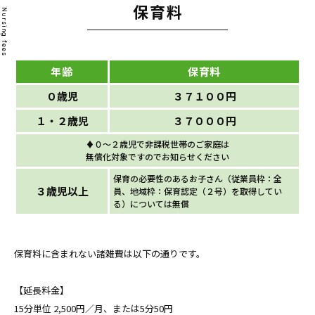
保育料
Nursing fees
年齢
保育料
０歳児
３７１００円
１・２歳児
３７０００円
♦０〜２歳児で非課税世帯のご家庭は
無償化対象ですのでお知らせください
保育の必要性のあるお子さん（従業員枠：全
３歳児以上
員、地域枠：保育認定（２号）を取得してい
る）については無償
保育料に含まれない諸雑費は以下の通りです。
【延長料金】
15分単位 2,500円／月、または5分50円